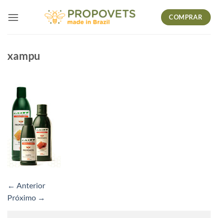
Skip
COMPRAR
to
content
xampu
←
Anterior
Próximo
→