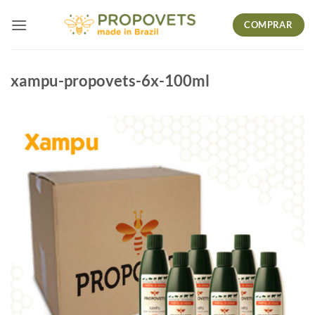
Skip
COMPRAR
to
content
xampu-propovets-6x-100ml