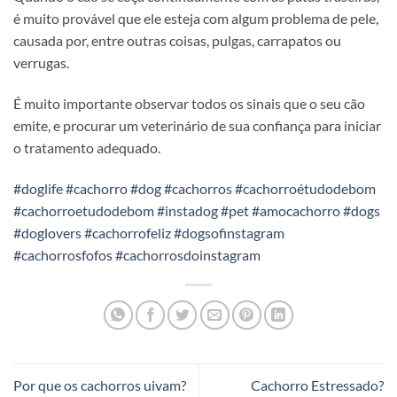
é muito provável que ele esteja com algum problema de pele,
causada por, entre outras coisas, pulgas, carrapatos ou
verrugas.
É muito importante observar todos os sinais que o seu cão
emite, e procurar um veterinário de sua confiança para iniciar
o tratamento adequado.
#doglife
#cachorro
#dog
#cachorros
#cachorroétudodebom
#cachorroetudodebom
#instadog
#pet
#amocachorro
#dogs
#doglovers
#cachorrofeliz
#dogsofinstagram
#cachorrosfofos
#cachorrosdoinstagram
Por que os cachorros uivam?
Cachorro Estressado?