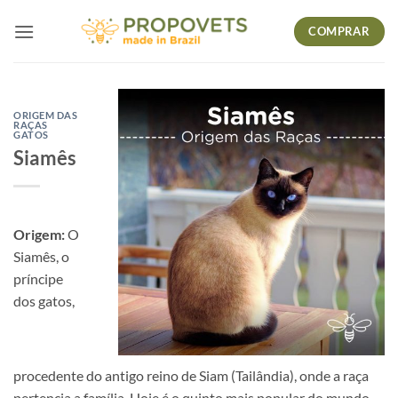
Skip
COMPRAR
to
content
ORIGEM DAS
RAÇAS
GATOS
Siamês
Origem:
O
Siamês, o
príncipe
dos gatos,
procedente do antigo reino de Siam (Tailândia), onde a raça
pertencia a família. Hoje é o quinto mais popular do mundo.