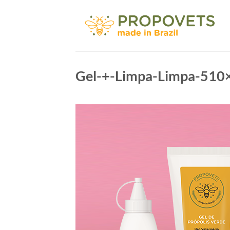
Skip
to
content
Gel-+-Limpa-Limpa-510