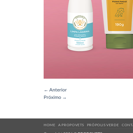
←
Anterior
Próximo
→
HOME
A PROPOVETS
PRÓPOLIS VERDE
CONT