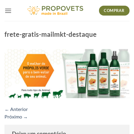
Skip
COMPRAR
to
content
frete-gratis-mailmkt-destaque
←
Anterior
Próximo
→
Deixe um comentário