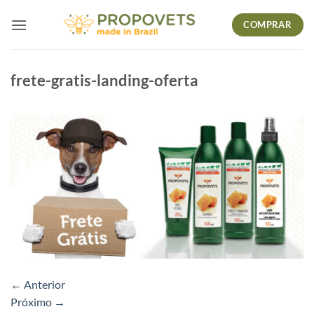
Skip
COMPRAR
to
content
frete-gratis-landing-oferta
←
Anterior
Próximo
→