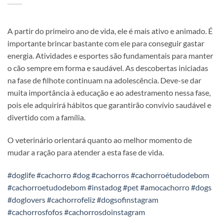
A partir do primeiro ano de vida, ele é mais ativo e animado. É
importante brincar bastante com ele para conseguir gastar
energia. Atividades e esportes são fundamentais para manter
o cão sempre em forma e saudável. As descobertas iniciadas
na fase de filhote continuam na adolescência. Deve-se dar
muita importância à educação e ao adestramento nessa fase,
pois ele adquirirá hábitos que garantirão convívio saudável e
divertido com a família.
O veterinário orientará quanto ao melhor momento de
mudar a ração para atender a esta fase de vida.
#doglife
#cachorro
#dog
#cachorros
#cachorroétudodebom
#cachorroetudodebom
#instadog
#pet
#amocachorro
#dogs
#doglovers
#cachorrofeliz
#dogsofinstagram
#cachorrosfofos
#cachorrosdoinstagram