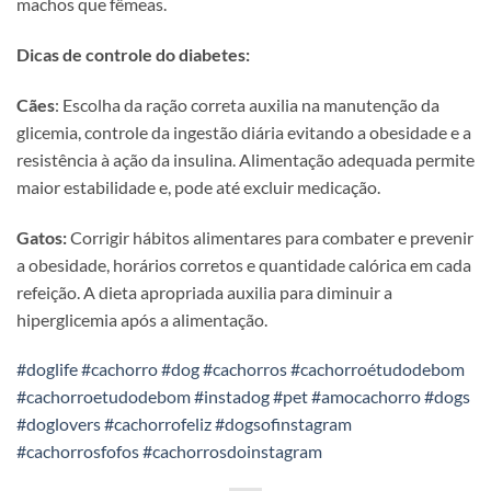
machos que fêmeas.
Dicas de controle do diabetes:
Cães
: Escolha da ração correta auxilia na manutenção da
glicemia, controle da ingestão diária evitando a obesidade e a
resistência à ação da insulina. Alimentação adequada permite
maior estabilidade e, pode até excluir medicação.
Gatos:
Corrigir hábitos alimentares para combater e prevenir
a obesidade, horários corretos e quantidade calórica em cada
refeição. A dieta apropriada auxilia para diminuir a
hiperglicemia após a alimentação.
#doglife
#cachorro
#dog
#cachorros
#cachorroétudodebom
#cachorroetudodebom
#instadog
#pet
#amocachorro
#dogs
#doglovers
#cachorrofeliz
#dogsofinstagram
#cachorrosfofos
#cachorrosdoinstagram