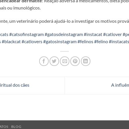
sencadear dermatite
: Reação adversa a medicamentos, dieta pobr
nais ou imunológicos.
te, um veterinário poderá ajudá-lo a investigar os motivos prová
cats
#catsofinstagram
#gatosdeinstagram
#instacat
#catlover
#p
s
#blackcat
#catlovers
#gatosinstagram
#felinos
#felino
#instacat
ritual dos cães
A influên
ATOS
BLOG