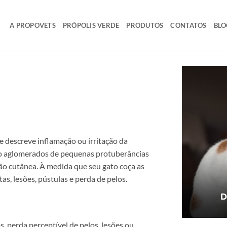
A PROPOVETS
PRÓPOLIS VERDE
PRODUTOS
CONTATOS
BLO
 descreve inflamação ou irritação da
o aglomerados de pequenas protuberâncias
o cutânea. À medida que seu gato coça as
tas, lesões, pústulas e perda de pelos.
, perda perceptível de pelos, lesões ou