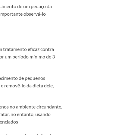
recimento de um pedaço da
 importante observá-lo
m tratamento eficaz contra
or um período mínimo de 3
arecimento de pequenos
 e removê-lo da dieta dele,
genos no ambiente circundante,
ratar, no entanto, usando
erenciados