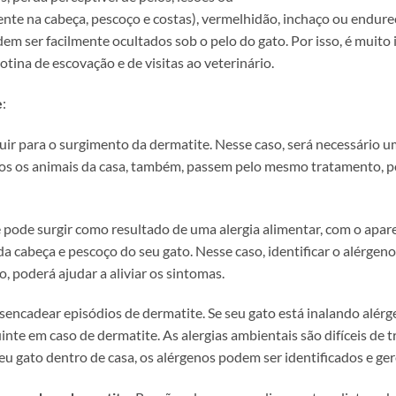
nte na cabeça, pescoço e costas), vermelhidão, inchaço ou endu
em ser facilmente ocultados sob o pelo do gato. Por isso, é muito
tina de escovação e de visitas ao veterinário.
e
:
uir para o surgimento da dermatite. Nesse caso, será necessário u
os os animais da casa, também, passem pelo mesmo tratamento, p
e pode surgir como resultado de uma alergia alimentar, com o ap
a cabeça e pescoço do seu gato. Nesse caso, identificar o alérgeno
, poderá ajudar a aliviar os sintomas.
sencadear episódios de dermatite. Se seu gato está inalando alér
inte em caso de dermatite. As alergias ambientais são difíceis de t
eu gato dentro de casa, os alérgenos podem ser identificados e g