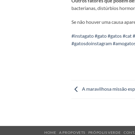
Outros fatores que podem de
bacterianas, distúrbios hormo
Se não houver uma causa aparen
#instagato
#gato
#gatos
#cat
#
#gatosdoinstagram
#amogato
A maravilhosa missão espi
HOME
A PROPOVETS
PRÓPOLIS VERDE
CONT