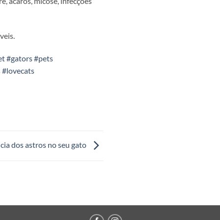
e, ácaros, micose, infecções
veis.
et
#gators
#pets
s
#lovecats
cia dos astros no seu gato