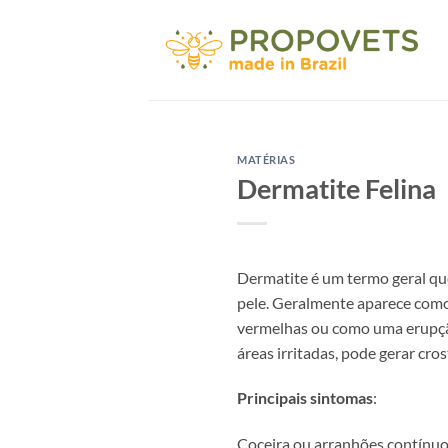
Skip
to
content
MATÉRIAS
Dermatite Felina
Dermatite é um termo geral que
pele. Geralmente aparece com
vermelhas ou como uma erupçã
áreas irritadas, pode gerar cros
Principais sintomas
:
Coceira ou arranhões contínuos