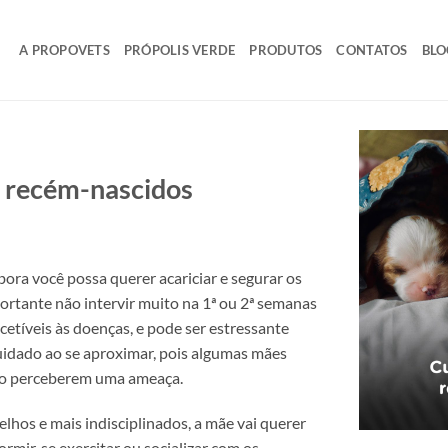
A PROPOVETS
PRÓPOLIS VERDE
PRODUTOS
CONTATOS
BLO
 recém-nascidos
ra você possa querer acariciar e segurar os
ortante não intervir muito na 1ª ou 2ª semanas
scetíveis às doenças, e pode ser estressante
uidado ao se aproximar, pois algumas mães
ao perceberem uma ameaça.
lhos e mais indisciplinados, a mãe vai querer
ormir, se exercitar ou socializar com os