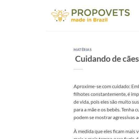
Skip
to
content
MATÉRIAS
Cuidando de cães
Aproxime-se com cuidado: Embo
filhotes constantemente, é imp
de vida, pois eles são muito su
para a mãe e os bebês. Tenha c
podem se mostrar agressivas 
À medida que eles ficam mais ve
mais e mais tempo para fugir, d