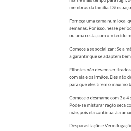
membros da família. Dê espaço a
Forneça uma cama num local que
semanas. Por isso, nesse perío
ou uma cesta, com um tecido m
Comece a se socializar : Se a m
a garantir que se adaptem bem
Filhotes não devem ser tirado
com ela e os irmãos. Eles não
para que eles tirem o máximo b
Comece o desmame com 3 a 4 se
Pode-se misturar ração seca co
mãe, pois ela continuará a am
Desparasitação e Vermifugação: