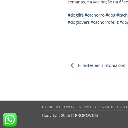
semanas, e a vacinação na 6ª s
#doglife
#cachorro
#dog
#cach
#doglovers
#cachorrofeliz
#do
Filhotes em sintonia com 
HOME
A PROPOVETS
PRÓPOLIS VERDE
CONT
Copyright 2026 ©
PROPOVETS