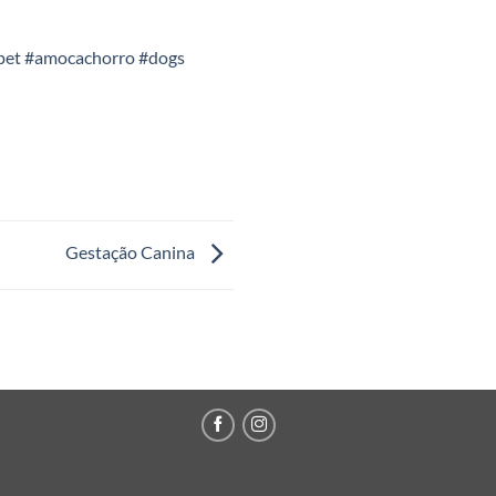
pet
#amocachorro
#dogs
Gestação Canina