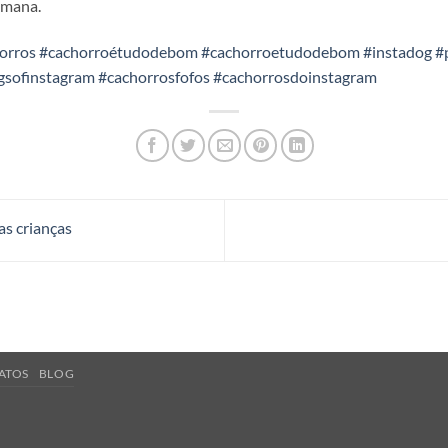
emana.
orros
#cachorroétudodebom
#cachorroetudodebom
#instadog
#
gsofinstagram
#cachorrosfofos
#cachorrosdoinstagram
as crianças
ATOS
BLOG