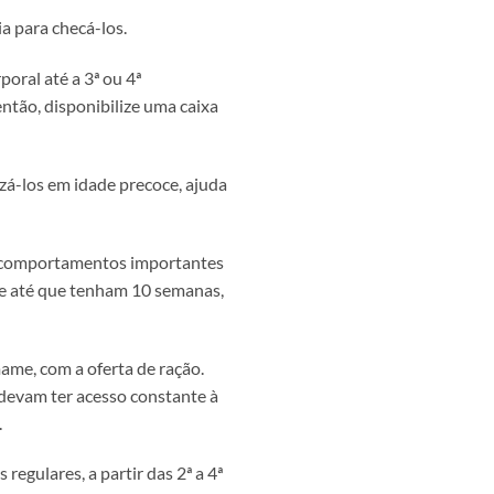
ia para checá-los.
oral até a 3ª ou 4ª
ntão, disponibilize uma caixa
izá-los em idade precoce, ajuda
 e comportamentos importantes
re até que tenham 10 semanas,
me, com a oferta de ração.
 devam ter acesso constante à
.
egulares, a partir das 2ª a 4ª