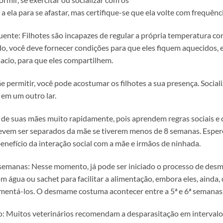
 ela para se afastar, mas certifique-se que ela volte com frequênc
nte: Filhotes são incapazes de regular a própria temperatura corp
do, você deve fornecer condições para que eles fiquem aquecidos, e
acio, para que eles compartilhem.
ãe permitir, você pode acostumar os filhotes a sua presença. Social
 em um outro lar.
s de suas mães muito rapidamente, pois aprendem regras sociais
 devem ser separados da mãe se tiverem menos de 8 semanas. Espe
enefício da interação social com a mãe e irmãos de ninhada.
manas: Nesse momento, já pode ser iniciado o processo de desma
m água ou sachet para facilitar a alimentação, embora eles, ainda,
amentá-los. O desmame costuma acontecer entre a 5ª e 6ª semanas
 Muitos veterinários recomendam a desparasitação em intervalos r