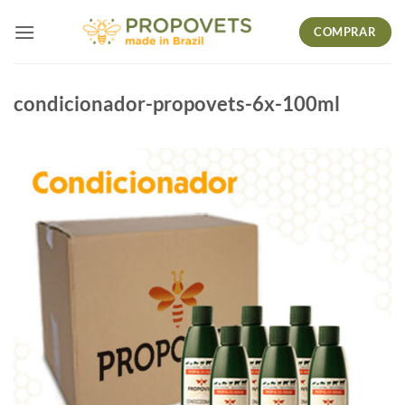
Skip
COMPRAR
to
content
condicionador-propovets-6x-100ml