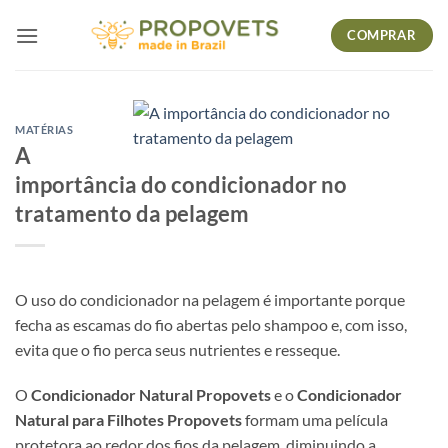
Skip
COMPRAR
to
content
MATÉRIAS
A
importância do condicionador no
tratamento da pelagem
O uso do condicionador na pelagem é importante porque
fecha as escamas do fio abertas pelo shampoo e, com isso,
evita que o fio perca seus nutrientes e resseque.
O
Condicionador Natural Propovets
e o
Condicionador
Natural para Filhotes Propovets
formam uma película
protetora ao redor dos fios da pelagem, diminuindo a