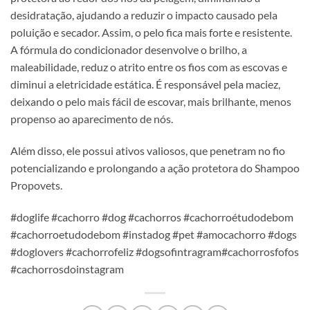
desidratação, ajudando a reduzir o impacto causado pela
poluição e secador. Assim, o pelo fica mais forte e resistente.
A fórmula do condicionador desenvolve o brilho, a
maleabilidade, reduz o atrito entre os fios com as escovas e
diminui a eletricidade estática. É responsável pela maciez,
deixando o pelo mais fácil de escovar, mais brilhante, menos
propenso ao aparecimento de nós.
Além disso, ele possui ativos valiosos, que penetram no fio
potencializando e prolongando a ação protetora do Shampoo
Propovets.
#doglife #cachorro #dog #cachorros #cachorroétudodebom
#cachorroetudodebom #instadog #pet #amocachorro #dogs
#doglovers #cachorrofeliz #dogsofintragram#cachorrosfofos
#cachorrosdoinstagram