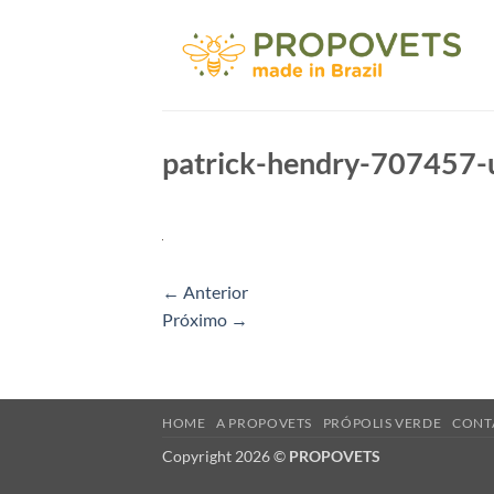
Skip
to
content
patrick-hendry-707457-
←
Anterior
Próximo
→
HOME
A PROPOVETS
PRÓPOLIS VERDE
CONT
Copyright 2026 ©
PROPOVETS